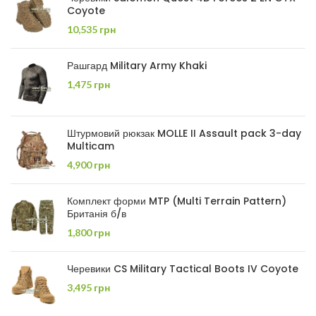
Coyote
10,535
грн
Рашгард Military Army Khaki
1,475
грн
Штурмовий рюкзак MOLLE II Assault pack 3-day
Multicam
4,900
грн
Комплект форми MTP (Multi Terrain Pattern)
Британія б/в
1,800
грн
Черевики CS Military Tactical Boots IV Coyote
3,495
грн