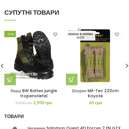
СУПУТНІ ТОВАРИ
-15%
НЕМАЄ В НАЯВН
ОСТІ
Берці BW Baltes jungle
Шнурки Mil-Tec 220cm
tropenstiefel
Koyote
Оригінальна
Поточна
2,900
грн
65
грн
3,400
грн
ціна:
ціна:
3,400 грн.
2,900 грн.
ТОВАРИ
Черевики Salomon Quest 4D Forces 2 EN GTX