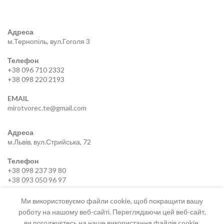
Адреса
м.Тернопіль, вул.Гоголя 3
Телефон
+38 096 710 2332
+38 098 220 2193
EMAIL
mirotvorec.te@gmail.com
Адреса
м.Львів, вул.Стрийська, 72
Телефон
+38 098 237 39 80
+38 093 050 96 97
EMAIL
Ми використовуємо файли cookie, щоб покращити вашу
mirotvorec.lviv@gmail.com
роботу на нашому веб-сайті. Переглядаючи цей веб-сайт,
ви погоджуєтесь на наше використання файлів cookie.