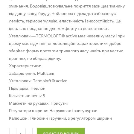
зминання. Водовідштовхувальне покриття захищає тканину
від дощу, снігу, бруду. Нейлонова підкладка забезпечує
легкість, терморегуляцію, еластичність і зносостійкість. Це
ідеальне поєднання для комфорту та довговічності.
Утеплювач ―TERMOLOFT® active має невелику масу і при
цьому має відмінні теплоізоляційні характеристики, добре
зберігає форму протягом тривалого часу навіть при частих
праннях, не вбирає рідину.
Характеристики:
Забарвлення: Multicam
Утеплювач: Termoloft® active
Підкладка: Нейлон
Кількість кишень: 5
Манжети на рукавах: Присутні
Регулятори ширини: На рукавах і внизу куртки
Капюшон: Глибокий і зручний, з регулятором ширини
Кількість
Alternative: