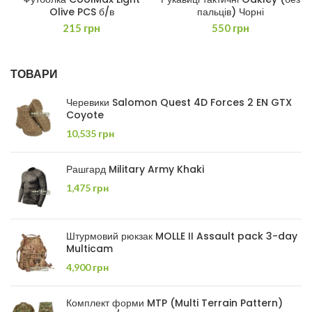
Olive PCS б/в
пальців) Чорні
215
грн
550
грн
ТОВАРИ
Черевики Salomon Quest 4D Forces 2 EN GTX
Coyote
10,535
грн
Рашгард Military Army Khaki
1,475
грн
Штурмовий рюкзак MOLLE II Assault pack 3-day
Multicam
4,900
грн
Комплект форми MTP (Multi Terrain Pattern)