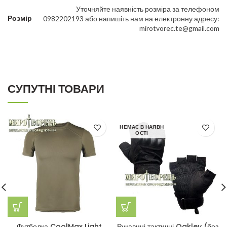
Уточняйте наявність розміра за телефоном
Розмір
0982202193 або напишіть нам на електронну адресу:
mirotvorec.te@gmail.com
СУПУТНІ ТОВАРИ
НЕМАЄ В НАЯВН
ОСТІ
Футболка CoolMax Light
Рукавиці тактичні Oakley (без