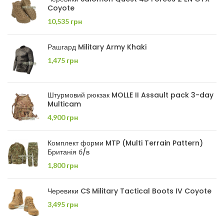
Coyote
10,535
грн
Рашгард Military Army Khaki
1,475
грн
Штурмовий рюкзак MOLLE II Assault pack 3-day
Multicam
4,900
грн
Комплект форми MTP (Multi Terrain Pattern)
Британія б/в
1,800
грн
Черевики CS Military Tactical Boots IV Coyote
3,495
грн