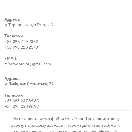
Адреса
м.Тернопіль, вул.Гоголя 3
Телефон
+38 096 710 2332
+38 098 220 2193
EMAIL
mirotvorec.te@gmail.com
Адреса
м.Львів, вул.Стрийська, 72
Телефон
+38 098 237 39 80
+38 093 050 96 97
EMAIL
Ми використовуємо файли cookie, щоб покращити вашу
mirotvorec.lviv@gmail.com
роботу на нашому веб-сайті. Переглядаючи цей веб-сайт,
ви погоджуєтесь на наше використання файлів cookie.