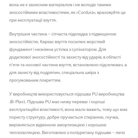
вона не є захисним матеріалом і не володіє такими
зносостійкими властивостями, як «Cordura», враховуйте це
при експлуатації взуття.
Внутрішня частина – сітчаста підкладка з підвищеною
зносостійкістю. Каркас взуття посилює жорсткий
фундамент і незнімна устілка з супінатором. Для
додаткової зносостійкості та захисту від ударів, в області
п’яти та носової частини взуття, встановлено підсилювач, а
для захисту від подряпин, спеціальна шкіра з
прогумованим покриттям.
У виробництві використовується підошва PU виробництва
JB-Рlast. Підошва PU має низку переваг і хороші
експлуатаційні властивості, вона мало важить, тому що має
пористу структуру, добре пручається стиранню, гнучка,
вирізняється відмінною амортизацією і хорошою
теплоізоляцією. Виготовлені з поліуретану підошви – легкі