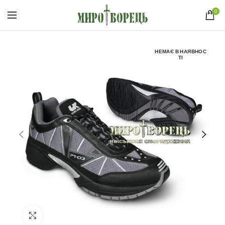
0
НЕМАЄ В НАЯВНОС
ТІ
Click to enlarge