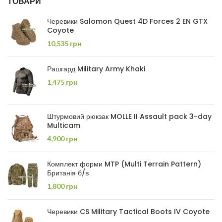
ТОВАРИ
Черевики Salomon Quest 4D Forces 2 EN GTX
Coyote
10,535
грн
Рашгард Military Army Khaki
1,475
грн
Штурмовий рюкзак MOLLE II Assault pack 3-day
Multicam
4,900
грн
Комплект форми MTP (Multi Terrain Pattern)
Британія б/в
1,800
грн
Черевики CS Military Tactical Boots IV Coyote