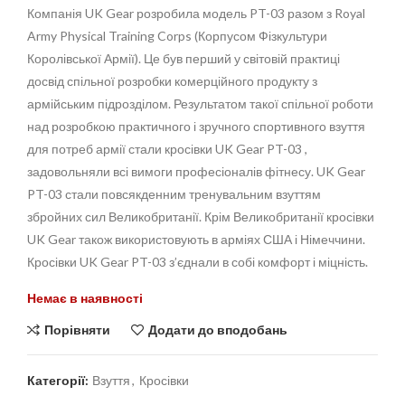
Компанія UK Gear розробила модель PT-03 разом з Royal
Army Physical Training Corps (Корпусом Фізкультури
Королівської Армії). Це був перший у світовій практиці
досвід спільної розробки комерційного продукту з
армійським підрозділом. Результатом такої спільної роботи
над розробкою практичного і зручного спортивного взуття
для потреб армії стали кросівки UK Gear PT-03 ,
задовольняли всі вимоги професіоналів фітнесу. UK Gear
PT-03 стали повсякденним тренувальним взуттям
збройних сил Великобританії. Крім Великобританії кросівки
UK Gear також використовують в арміях США і Німеччини.
Кросівки UK Gear PT-03 з’єднали в собі комфорт і міцність.
Немає в наявності
Порівняти
Додати до вподобань
Категорії:
Взуття
,
Кросівки