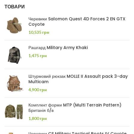
ТОВАРИ
Черевики Salomon Quest 4D Forces 2 EN GTX
Coyote
10,535
грн
Рашгард Military Army Khaki
1,475
грн
Штурмовий рюкзак MOLLE II Assault pack 3-day
Multicam
4,900
грн
Комплект форми MTP (Multi Terrain Pattern)
Британія б/в
1,800
грн
Черевики CS Military Tactical Boots IV Coyote