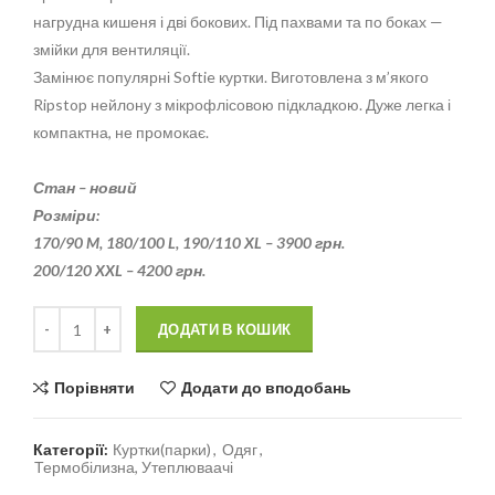
нагрудна кишеня і дві бокових. Під пахвами та по боках —
змійки для вентиляції.
Замінює популярні Softie куртки. Виготовлена з м’якого
Ripstop нейлону з
мікрофлісовою
підкладкою. Дуже легка і
компактна, не промокає.
Стан – новий
Розміри:
170/90 M,
180/100 L, 190/110 XL – 3900 грн.
200/120 XXL – 4200 грн.
Кількість
Alternative:
ДОДАТИ В КОШИК
Порівняти
Додати до вподобань
Категорії:
Куртки(парки)
,
Одяг
,
Термобілизна, Утеплюваачі