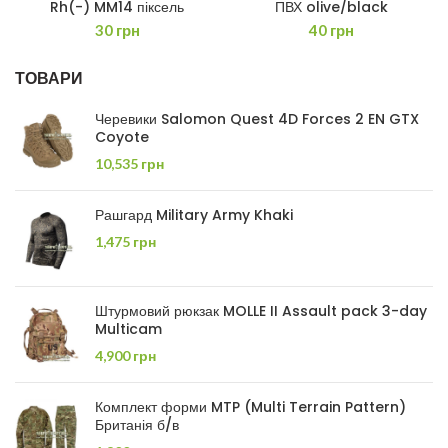
Rh(-) MM14 піксель
ПВХ olive/black
30
грн
40
грн
ТОВАРИ
Черевики Salomon Quest 4D Forces 2 EN GTX
Coyote
10,535
грн
Рашгард Military Army Khaki
1,475
грн
Штурмовий рюкзак MOLLE II Assault pack 3-day
Multicam
4,900
грн
Комплект форми MTP (Multi Terrain Pattern)
Британія б/в