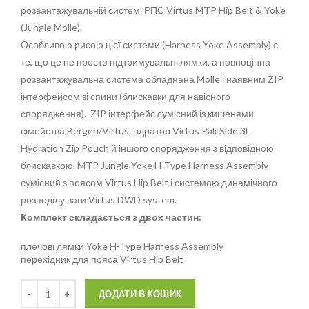
розвантажувальній системі РПС Virtus MTP Hip Belt & Yoke
(Jungle Molle).
Особливою рисою цієї системи (Harness Yoke Assembly) є
те, що це не просто підтримувальні лямки, а повноцінна
розвантажувальна система обладнана Molle і наявним ZIP
інтерфейсом зі спини (блискавки для навісного
спорядження). ZIP інтерфейс сумісний із кишенями
сімейства Bergen/Virtus, гідратор Virtus Pak Side 3L
Hydration Zip Pouch й іншого спорядження з відповідною
блискавкою. MTP Jungle Yoke H-Type Harness Assembly
сумісний з поясом Virtus Hip Belt і системою динамічного
розподілу ваги Virtus DWD system.
Комплект складається з двох частин:
плечові лямки Yoke H-Type Harness Assembly
перехідник для пояса Virtus Hip Belt
Кількість
Alternative:
ДОДАТИ В КОШИК