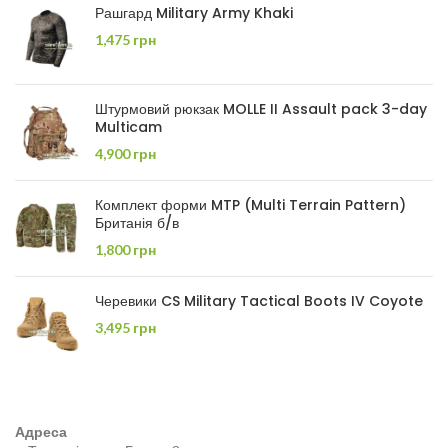
Рашгард Military Army Khaki
1,475
грн
Штурмовий рюкзак MOLLE II Assault pack 3-day
Multicam
4,900
грн
Комплект форми MTP (Multi Terrain Pattern)
Британія б/в
1,800
грн
Черевики CS Military Tactical Boots IV Coyote
3,495
грн
Адреса