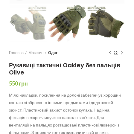
Головна
Магазин
Одяг
Рукавиці тактичні Oakley без пальців
Olive
550
грн
М’які накладки
,
посилення
на
долоні
забезпечує хороший
контакт
зі зброєю
та іншими
предметами
і
додатковий
захист.
Пластиковий захист
кісточок
кулака.
Надійна
фіксація
велкро
–
липучкою
навколо зап’ястя
.
Для
вентиляції
на
пальцях
розташовані
пластикові
люверси
з
фільтрами.
З приводу
того
як визначити
свій розмір
.