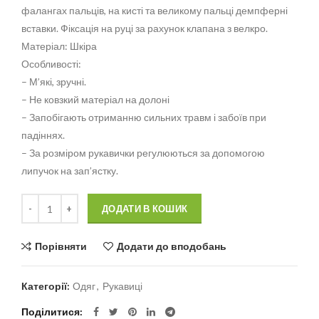
фалангах пальців, на кисті та великому пальці демпферні
вставки. Фіксація на руці за рахунок клапана з велкро.
Матеріал: Шкіра
Особливості:
– М’які, зручні.
– Не ковзкий матеріал на долоні
– Запобігають отриманню сильних травм і забоїв при
падіннях.
– За розміром рукавички регулюються за допомогою
липучок на зап’ястку.
Alternative:
Кількість
Alternative:
ДОДАТИ В КОШИК
Порівняти
Додати до вподобань
Категорії:
Одяг
,
Рукавиці
Поділитися