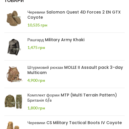
ТОВАРИ
Черевики Salomon Quest 4D Forces 2 EN GTX
Coyote
10,535
грн
Рашгард Military Army Khaki
1,475
грн
Штурмовий рюкзак MOLLE II Assault pack 3-day
Multicam
4,900
грн
Комплект форми MTP (Multi Terrain Pattern)
Британія б/в
1,800
грн
Черевики CS Military Tactical Boots IV Coyote