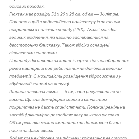
бойових походах.
Рюкзак має розміри 51 x 29 x 28 см, об’єм ― 36 літрів.
Пошито виріб з водостійкого поліестеру із захисним
покриттям з полівінілхлориду (ПВХ). Assault має два
великих відділення, які надійно застібаються на
двосторонню блискавку. Також відсіки оснащені
сітчастими кишенями.
Попереду дві невеликих кишені: верхня для негабаритних
речей найпершої потреби та нижня для більш великих
предметів. Є можливість розміщення гідросистеми у
вбудованій кишені на липучці.
Ширина плечових лямок ― 5 см, вони регулюються по
висоті. Щільна демпферна спинка з сітчастим
покриттям не дасть спині спітніти. Поясний ремінь на
застібці рівномірно розподіляє вагу важкого рюкзака.
Об’єм рюкзака можна зменшити за допомогою бічних
пасків на фастексах.
Додаткова екіпіровка та підсумки кріпляться на стропи