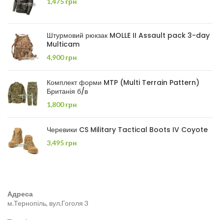
1,475
грн
Штурмовий рюкзак MOLLE II Assault pack 3-day
Multicam
4,900
грн
Комплект форми MTP (Multi Terrain Pattern)
Британія б/в
1,800
грн
Черевики CS Military Tactical Boots IV Coyote
3,495
грн
Адреса
м.Тернопіль, вул.Гоголя 3