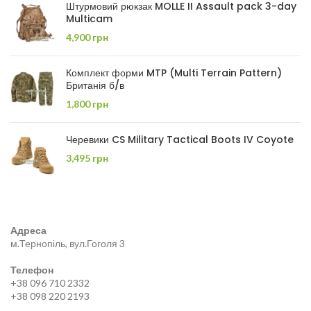
Штурмовий рюкзак MOLLE II Assault pack 3-day
Multicam
4,900
грн
Комплект форми MTP (Multi Terrain Pattern)
Британія б/в
1,800
грн
Черевики CS Military Tactical Boots IV Coyote
3,495
грн
Адреса
м.Тернопіль, вул.Гоголя 3
Телефон
+38 096 710 2332
+38 098 220 2193