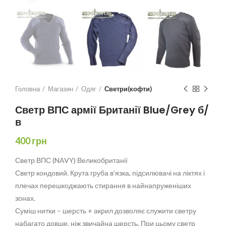
Головна
Магазин
Одяг
Светри(кофти)
Светр ВПС армії Британії Blue/Grey б/
в
400
грн
Светр ВПС (NAVY) Великобританії
Светр кондовий. Крута груба в’язка, підсилювачі на ліктях і
плечах перешкоджають стирання в найнапруженіших
зонах.
Суміш нитки – шерсть + акрил дозволяє служити светру
набагато довше, ніж звичайна шерсть. При цьому светр