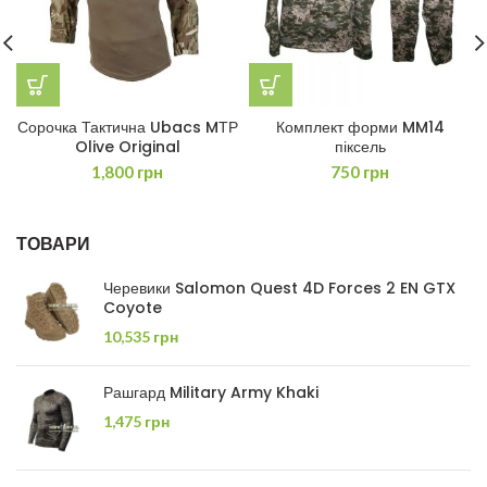
Сорочка Тактична Ubacs MТР
Комплект форми MM14
Olive Original
піксель
1,800
грн
750
грн
ТОВАРИ
Черевики Salomon Quest 4D Forces 2 EN GTX
Coyote
10,535
грн
Рашгард Military Army Khaki
1,475
грн