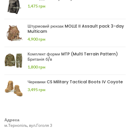
1,475
грн
Штурмовий рюкзак MOLLE II Assault pack 3-day
Multicam
4,900
грн
Комплект форми MTP (Multi Terrain Pattern)
Британія б/в
1,800
грн
Черевики CS Military Tactical Boots IV Coyote
3,495
грн
Адреса
м.Тернопіль, вул.Гоголя 3