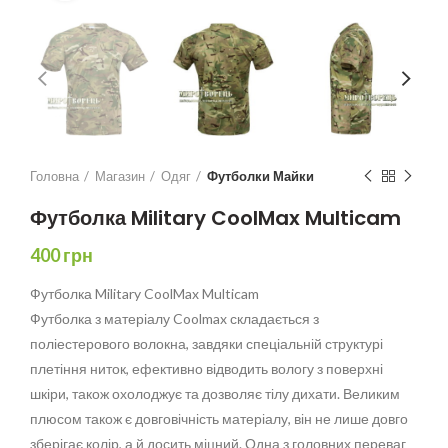
Головна
Магазин
Одяг
Футболки Майки
Футболка Military CoolMax Multicam
400
грн
Футболка Military CoolMax Multicam
Футболка з матеріалу Coolmax складається з
поліестерового волокна, завдяки спеціальній структурі
плетіння ниток, ефективно відводить вологу з поверхні
шкіри, також охолоджує та дозволяє тілу дихати. Великим
плюсом також є довговічність матеріалу, він не лише довго
зберігає колір, а й досить міцний. Одна з головних переваг