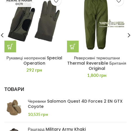
НЕМАЄ В НАЯВН
ОСТІ
Рукавиці неопренові Special
Реверсивні термоштани
Operation
Thermal Reversible Британія
Original
292
грн
1,800
грн
ТОВАРИ
Черевики Salomon Quest 4D Forces 2 EN GTX
Coyote
10,535
грн
Рашгард Military Army Khaki