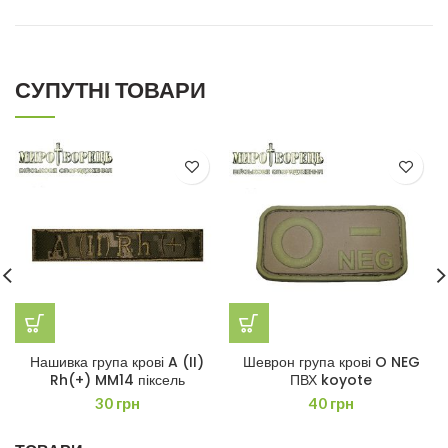
СУПУТНІ ТОВАРИ
Нашивка група крові A (II)
Шеврон група крові O NEG
Rh(+) MM14 піксель
ПВХ koyote
30
грн
40
грн