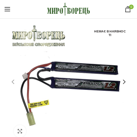
0
НЕМАЄ В НАЯВНОС
ТІ
Click to enlarge