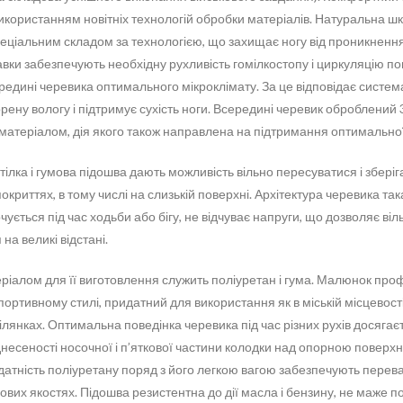
икористанням новітніх технологій обробки матеріалів. Натуральна шк
еціальним складом за технологією, що захищає ногу від проникнення
авки забезпечують необхідну рухливість гомілкостопу і циркуляцію по
редині черевика оптимального мікроклімату. За це відповідає систем
орену вологу і підтримує сухість ноги. Всередині черевик оброблений
матеріалом, дія якого також направлена на підтримання оптимальної
ілка і гумова підошва дають можливість вільно пересуватися і зберіга
окриттях, в тому числі на слизькій поверхні. Архітектура черевика так
ується під час ходьби або бігу, не відчуває напруги, що дозволяє віл
на великі відстані.
ріалом для її виготовлення служить поліуретан і гума. Малюнок про
ортивному стилі, придатний для використання як в міській місцевості,
ілянках. Оптимальна поведінка черевика під час різних рухів досягає
днесеності носочної і п’яткової частини колодки над опорною поверх
тність поліуретану поряд з його легкою вагою забезпечують перева
дових якостях. Підошва резистентна до дії масла і бензину, не маже п