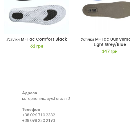
Устілки M-Tac Comfort Black
Устілки M-Tac Uunivers
ЧИТАТИ ДАЛІ
ЧИТАТИ ДАЛІ
Light Grey/Blue
61
грн
147
грн
Адреса
м.Тернопіль, вул.Гоголя 3
Телефон
+38 096 710 2332
+38 098 220 2193