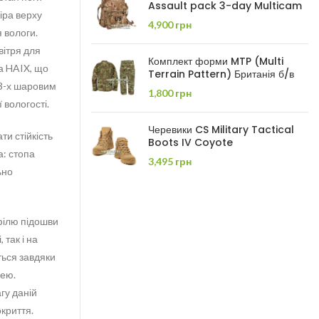
Assault pack 3-day Multicam
іра верху
4,900
грн
 вологи.
вітря для
Комплект форми MTP (Multi
а HAIX, що
Terrain Pattern) Британія б/в
 3-х шаровим
1,800
грн
 вологості.
Черевики CS Military Tactical
ти стійкість
Boots IV Coyote
а: стопа
3,495
грн
ьно
філю підошви
 так і на
ться завдяки
нею.
гу даній
окриття.