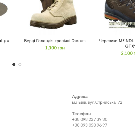
al pu
Берці Голандія тропічні Desert
Черевики MEIND
ДОДАТИ В КОШИК
ЧИТАТИ 
GTX
1,300
грн
2,100
Адреса
м.Львів, вул.Стрийська, 72
Телефон
+38 098 237 39 80
+38 093 050 96 97