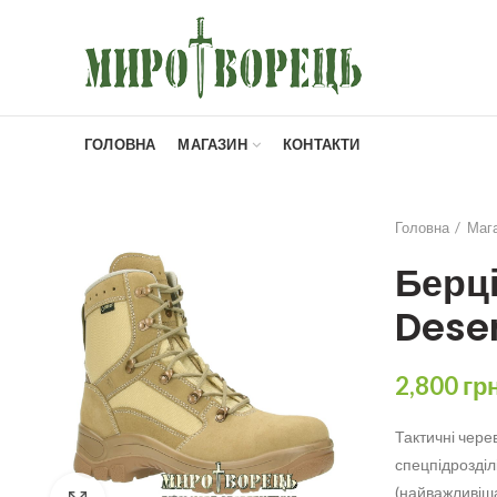
ГОЛОВНА
МАГАЗИН
КОНТАКТИ
Головна
Маг
Берці
Deser
2,800
гр
Тактичні чер
спецпідрозділ
(найважливіша