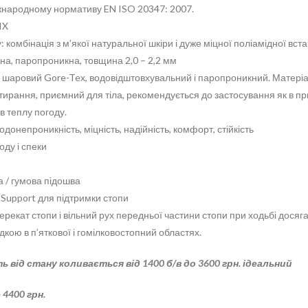
жнародному нормативу EN ISO 20347: 2007.
IX
 комбінація з м’якої натуральної шкіри і дуже міцної поліамідної вста
на, паропроникна, товщина 2,0 – 2,2 мм
х шаровий Gore-Tex, водовідштовхувальний і паропроникний. Матері
тирання, приємний для тіла, рекомендується до застосування як в п
 в теплу погоду.
одонепроникність, міцність, надійність, комфорт, стійкість
оду і спеки
 / гумова підошва
Support для підтримки стопи
рекат стопи і вільний рух передньої частини стопи при ходьбі досяг
кою в п’яткової і гомілковостопний областях.
ь від стану коливається від 1400 б/в до 3600 грн. ідеальний
– 4400 грн.