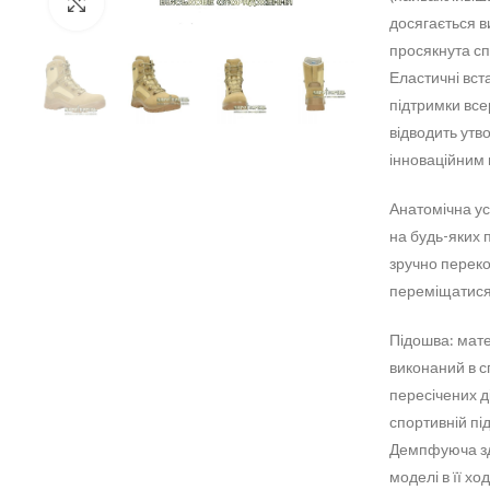
Click to enlarge
досягається в
просякнута сп
Еластичні вст
підтримки все
відводить утв
інноваційним 
Анатомічна уст
на будь-яких п
зручно перекоч
переміщатися 
Підошва: мате
виконаний в сп
пересічених д
спортивній пі
Демпфуюча зда
моделі в її хо