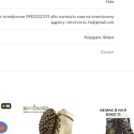
Haix
за телефоном 0982202193 або напишіть нам на електронну
адресу: mirotvorec.te@gmail.com
Кордура
,
Шкіра
Desert
НЕМАЄ В НАЯ
ВНОСТІ