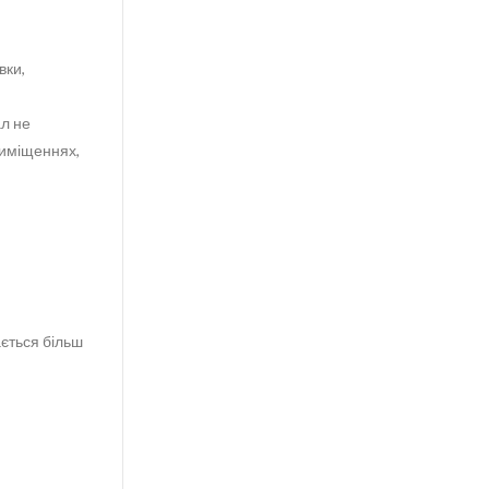
вки,
ал не
риміщеннях,
ається більш