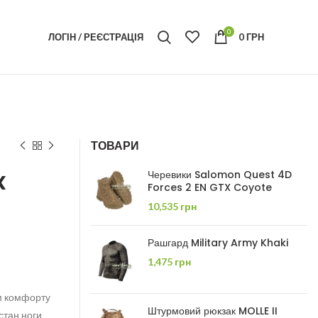
0
ЛОГІН / РЕЄСТРАЦІЯ
0
ГРН
ТОВАРИ
x
Черевики Salomon Quest 4D
Forces 2 EN GTX Coyote
10,535
грн
Рашгард Military Army Khaki
1,475
грн
ем комфорту
Штурмовий рюкзак MOLLE II
стан ноги