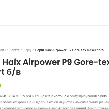
азин
Взуття
Берці
Берці Haix Airpower P9 Gore-tex Desert б/в
 Haix Airpower P9 Gore-te
t б/в
н
евики HAIX AIRPOWER P9 Desert є частиною обмундирування бійців
ів багатьох країн. Вони відрізняються міцністю і максимальним рівн
 складова успішного виконання військового завдання). Комфортний 