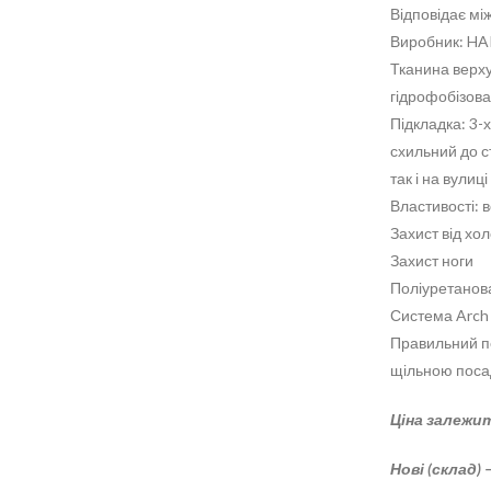
Відповідає мі
Виробник: HA
Тканина верху:
гідрофобізова
Підкладка: 3-
схильний до с
так і на вулиці
Властивості: в
Захист від хол
Захист ноги
Поліуретанова
Система Arch 
Правильний пе
щільною посад
Ціна залежит
Нові (склад) 