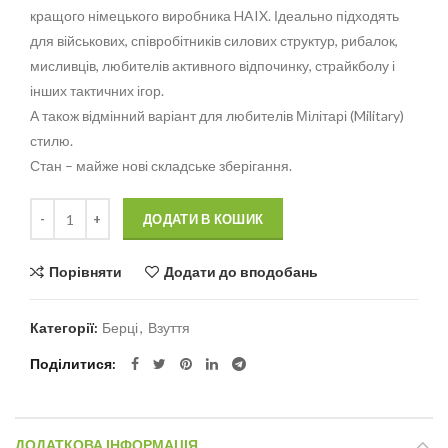
кращого німецького виробника HAIX. Ідеально підходять
для військових, співробітників силових структур, рибалок,
мисливців, любителів активного відпочинку, страйкболу і
інших тактичних ігор.
А також відмінний варіант для любителів Мілітарі (Military)
стилю.
Стан – майже нові складське зберігання.
Кількість
Alternative:
ДОДАТИ В КОШИК
Порівняти
Додати до вподобань
Категорії:
Берці
,
Взуття
Поділитися
ДОДАТКОВА ІНФОРМАЦІЯ