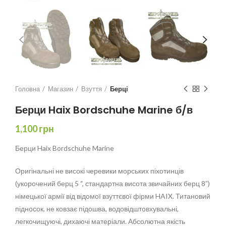
Головна
Магазин
Взуття
Берці
Берци Haix Bordschuhe Marine б/в
1,100
грн
Берци Haix Bordschuhe Marine
Оригінальні не високі черевики морських піхотинців
(укорочений берц 5 “, стандартна висота звичайних берц 8”)
німецької армії від відомої взуттєвої фірми HAIX. Титановий
підносок, не ковзає підошва, водовідштовхувальні,
легкочищуючі, дихаючі матеріали. Абсолютна якість