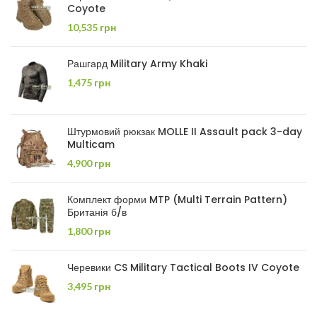
Coyote
10,535
грн
Рашгард Military Army Khaki
1,475
грн
Штурмовий рюкзак MOLLE II Assault pack 3-day
Multicam
4,900
грн
Комплект форми MTP (Multi Terrain Pattern)
Британія б/в
1,800
грн
Черевики CS Military Tactical Boots IV Coyote
3,495
грн