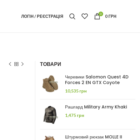
0
ЛОГІН / РЕЄСТРАЦІЯ
0
ГРН
ТОВАРИ
Черевики Salomon Quest 4D
Forces 2 EN GTX Coyote
10,535
грн
Рашгард Military Army Khaki
1,475
грн
Штурмовий рюкзак MOLLE II