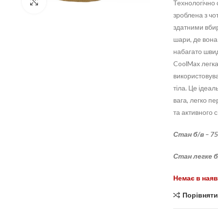
Click to enlarge
Технологічно 
зроблена з чот
здатними вбир
шари, де вона
набагато швидш
CoolMax легка
використовува
тіла. Це ідеа
вага, легко пе
та активного 
Стан б/в – 75
Стан легке б/
Немає в наяв
Порівняти