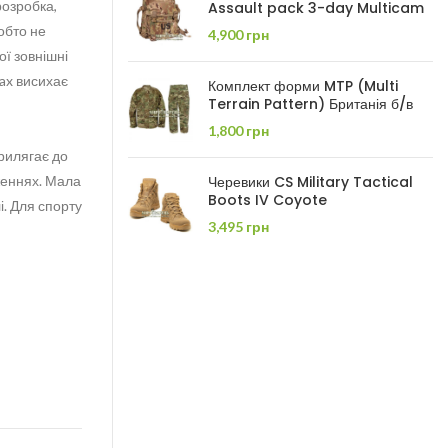
розробка,
Assault pack 3-day Multicam
тобто не
4,900
грн
ої зовнішні
ax висихає
Комплект форми MTP (Multi
Terrain Pattern) Британія б/в
1,800
грн
рилягає до
женнях. Мала
Черевики CS Military Tactical
Boots IV Coyote
і. Для спорту
3,495
грн