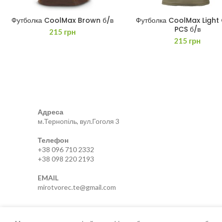
Футболка CoolMax Brown б/в
Футболка CoolMax Light 
ДОДАТИ В КОШИК
ДОДАТИ В КОШИК
PCS б/в
215
грн
215
грн
Адреса
м.Тернопіль, вул.Гоголя 3
Телефон
+38 096 710 2332
+38 098 220 2193
EMAIL
mirotvorec.te@gmail.com