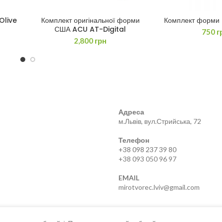
Olive
Комплект оригінальної форми
Комплект форми 
ДОДАТИ В КОШИК
ЧИТАТИ 
США ACU AT-Digital
750
г
2,800
грн
Адреса
м.Львів, вул.Стрийська, 72
Телефон
+38 098 237 39 80
+38 093 050 96 97
EMAIL
mirotvorec.lviv@gmail.com