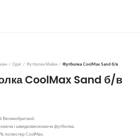
азин
Одяг
Футболки Майки
Футболка CoolMax Sand б/в
олка CoolMax Sand б/в
ї Великобританії.
ихаюча і швидковисихаюча футболка.
% поліестер CoolMax.