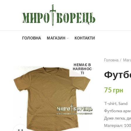
ГОЛОВНА
МАГАЗИН
КОНТАКТИ
Головна
Маг
НЕМАЄ В
НАЯВНОС
Футб
ТІ
75
грн
T-shirt, Sand
Футболка армі
Дуже легка, д
Матеріал: 100