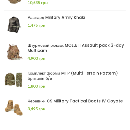
10,535
грн
Рашгард Military Army Khaki
1,475
грн
Штурмовий рюкзак MOLLE II Assault pack 3-day
Multicam
4,900
грн
Комплект форми MTP (Multi Terrain Pattern)
Британія б/в
1,800
грн
Черевики CS Military Tactical Boots IV Coyote
3,495
грн