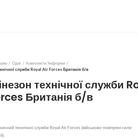
азин
Одяг
Комплекти Уніформи
хнічної служби Royal Air Forces Британія б/в
незон технічної служби R
orces Британія б/в
исний технічної служби Royal Air Forces (військово-повітряні сили
ї).