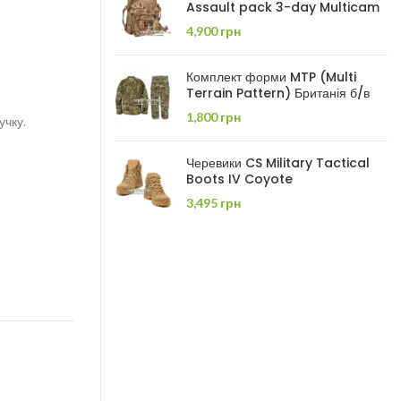
Assault pack 3-day Multicam
4,900
грн
Комплект форми MTP (Multi
Terrain Pattern) Британія б/в
1,800
грн
учку.
Черевики CS Military Tactical
Boots IV Coyote
3,495
грн