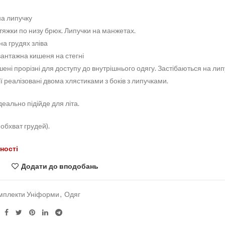
на липучку
тяжки по низу брюк. Липучки на манжетах.
а грудях зліва
антажна кишеня на стегні
ені прорізні для доступу до внутрішнього одягу. Застібаються на лип
ї реалізовані двома хлястиками з боків з липучками.
деально підійде для літа.
/ обхват грудей).
ності
Додати до вподобань
мплекти Уніформи
,
Одяг