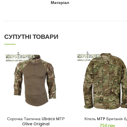
Матеріал
СУПУТНІ ТОВАРИ
Сорочка Тактична Ubacs MТР
Кітель MTP Британія б
ДОДАТИ В КОШИК
ДОДАТИ В КОШИК
Olive Original
750
грн