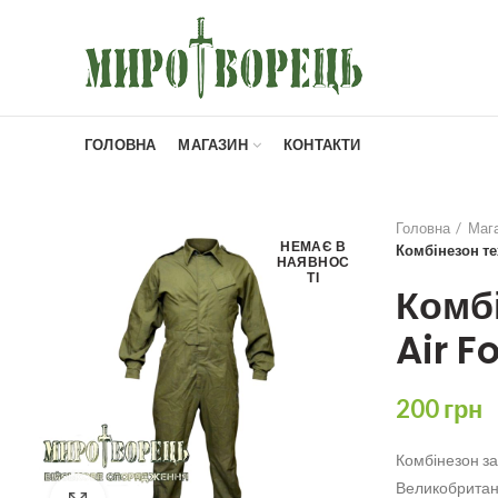
ГОЛОВНА
МАГАЗИН
КОНТАКТИ
Головна
Маг
НЕМАЄ В
Комбінезон те
НАЯВНОС
ТІ
Комбі
Air F
200
грн
Комбінезон зах
Великобритані