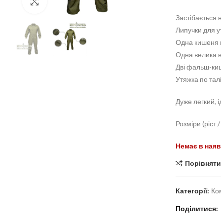
Click to enlarge
Застібається 
Липучки для у
Одна кишеня н
Одна велика в
Дві фальш-киш
Утяжка по талі
Дуже легкий, і
Розміри (ріст 
Немає в наяв
Порівняти
Категорії:
Ко
Поділитися