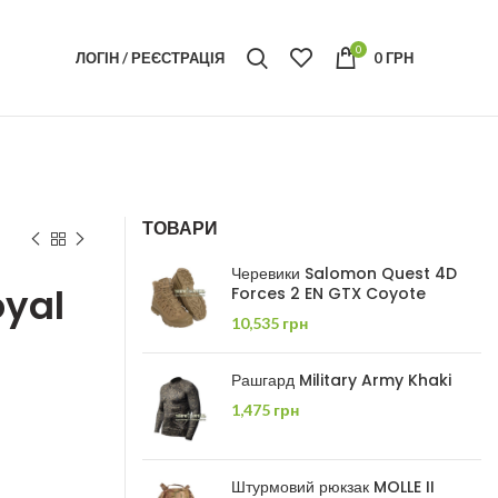
0
ЛОГІН / РЕЄСТРАЦІЯ
0
ГРН
ТОВАРИ
Черевики Salomon Quest 4D
oyal
Forces 2 EN GTX Coyote
10,535
грн
Рашгард Military Army Khaki
1,475
грн
Штурмовий рюкзак MOLLE II