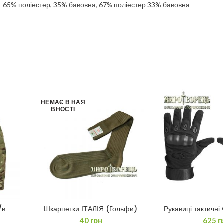
65% поліестер, 35% бавовна
,
67% поліестер 33% бавовна
НЕМАЄ В НАЯ
ВНОСТІ
/в
Шкарпетки ІТАЛІЯ (Гольфи)
Рукавиці тактичн
ЧИТАТИ ДАЛІ
ДОДАТИ В
40
грн
625
г