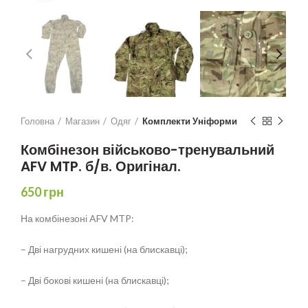
Головна
Магазин
Одяг
Комплекти Уніформи
Комбінезон військово-тренувальний
AFV MTP. б/в. Оригінал.
650
грн
На комбінезоні AFV MTP:
– Дві нагрудних кишені (на блискавці);
– Дві бокові кишені (на блискавці);