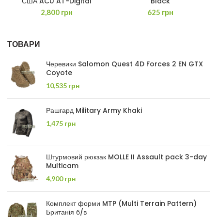
США ACU AT-Digital
Black
2,800
грн
625
грн
ТОВАРИ
Черевики Salomon Quest 4D Forces 2 EN GTX
Coyote
10,535
грн
Рашгард Military Army Khaki
1,475
грн
Штурмовий рюкзак MOLLE II Assault pack 3-day
Multicam
4,900
грн
Комплект форми MTP (Multi Terrain Pattern)
Британія б/в