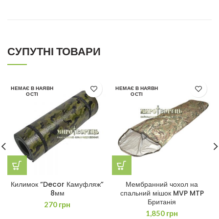
СУПУТНІ ТОВАРИ
НЕМАЄ В НАЯВН
НЕМАЄ В НАЯВН
ОСТІ
ОСТІ
Килимок “Decor Камуфляж”
Мембранний чохол на
8мм
спальний мішок MVP MTP
Британія
270
грн
1,850
грн