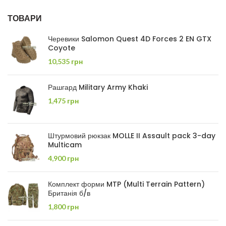
ТОВАРИ
Черевики Salomon Quest 4D Forces 2 EN GTX
Coyote
10,535
грн
Рашгард Military Army Khaki
1,475
грн
Штурмовий рюкзак MOLLE II Assault pack 3-day
Multicam
4,900
грн
Комплект форми MTP (Multi Terrain Pattern)
Британія б/в
1,800
грн