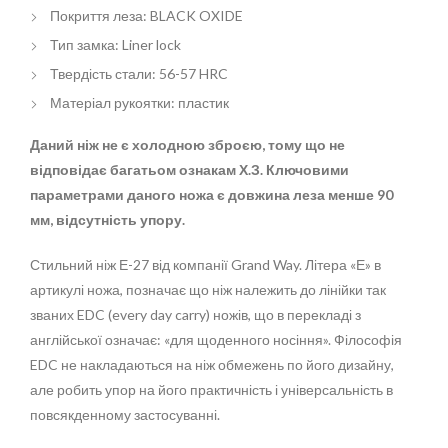
Покриття леза: BLACK OXIDE
Тип замка: Liner lock
Твердість стали: 56-57 HRC
Матеріал рукоятки: пластик
Даний ніж не є холодною зброєю, тому що не
відповідає багатьом ознакам Х.З. Ключовими
параметрами даного ножа є довжина леза менше 90
мм, відсутність упору.
Стильний ніж Е-27 від компанії Grand Way. Літера «Е» в
артикулі ножа, позначає що ніж належить до лінійки так
званих EDC (every day carry) ножів, що в перекладі з
англійської означає: «для щоденного носіння». Філософія
EDC не накладаються на ніж обмежень по його дизайну,
але робить упор на його практичність і універсальність в
повсякденному застосуванні.