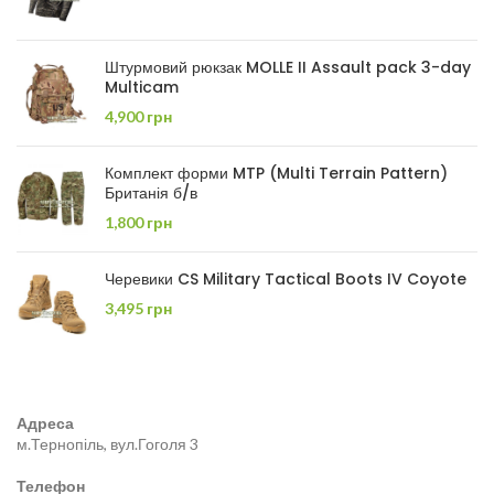
Штурмовий рюкзак MOLLE II Assault pack 3-day
Multicam
4,900
грн
Комплект форми MTP (Multi Terrain Pattern)
Британія б/в
1,800
грн
Черевики CS Military Tactical Boots IV Coyote
3,495
грн
Адреса
м.Тернопіль, вул.Гоголя 3
Телефон