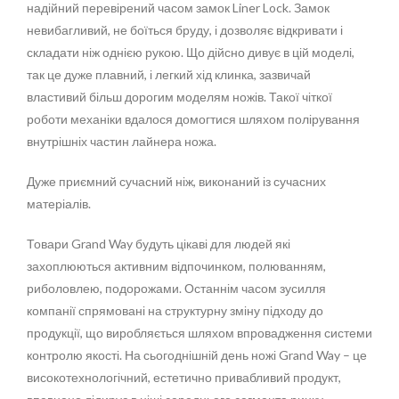
надійний перевірений часом замок Liner Lock. Замок
невибагливий, не боїться бруду, і дозволяє відкривати і
складати ніж однією рукою. Що дійсно дивує в цій моделі,
так це дуже плавний, і легкий хід клинка, зазвичай
властивий більш дорогим моделям ножів. Такої чіткої
роботи механіки вдалося домогтися шляхом полірування
внутрішніх частин лайнера ножа.
Дуже приємний сучасний ніж, виконаний із сучасних
матеріалів.
Товари Grand Way будуть цікаві для людей які
захоплюються активним відпочинком, полюванням,
риболовлею, подорожами. Останнім часом зусилля
компанії спрямовані на структурну зміну підходу до
продукції, що виробляється шляхом впровадження системи
контролю якості. На сьогоднішній день ножі Grand Way – це
високотехнологічний, естетично привабливий продукт,