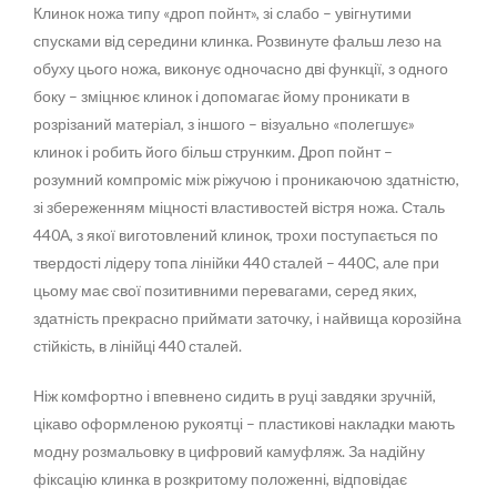
Клинок ножа типу «дроп пойнт», зі слабо – увігнутими
спусками від середини клинка. Розвинуте фальш лезо на
обуху цього ножа, виконує одночасно дві функції, з одного
боку – зміцнює клинок і допомагає йому проникати в
розрізаний матеріал, з іншого – візуально «полегшує»
клинок і робить його більш струнким. Дроп пойнт –
розумний компроміс між ріжучою і проникаючою здатністю,
зі збереженням міцності властивостей вістря ножа. Сталь
440А, з якої виготовлений клинок, трохи поступається по
твердості лідеру топа лінійки 440 сталей – 440С, але при
цьому має свої позитивними перевагами, серед яких,
здатність прекрасно приймати заточку, і найвища корозійна
стійкість, в лінійці 440 сталей.
Ніж комфортно і впевнено сидить в руці завдяки зручній,
цікаво оформленою рукоятці – пластикові накладки мають
модну розмальовку в цифровий камуфляж. За надійну
фіксацію клинка в розкритому положенні, відповідає