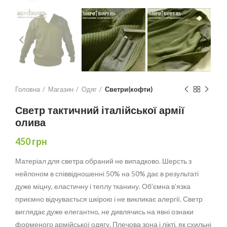
Головна
Магазин
Одяг
Светри(кофти)
Светр тактичний італійської армії
олива
450
грн
Матеріал для светра обраний не випадково. Шерсть з
нейлоном в співвідношенні 50% на 50% дає в результаті
дуже міцну, еластичну і теплу тканину. Об’ємна в’язка
приємно відчувається шкірою і не викликає алергії. Светр
виглядає дуже елегантно, не дивлячись на явні ознаки
форменого армійської одягу. Плечова зона і лікті, як схильні