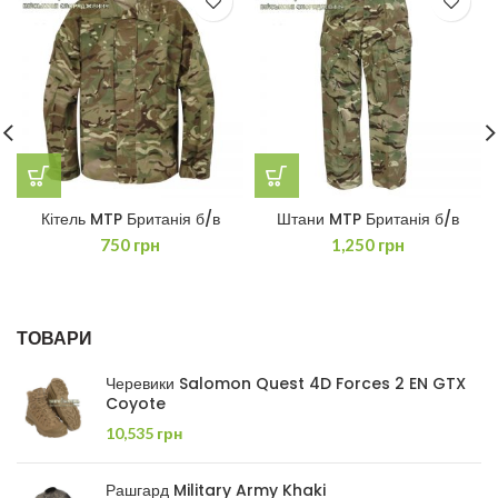
Кітель MTP Британія б/в
Штани MTP Британія б/в
750
грн
1,250
грн
ТОВАРИ
Черевики Salomon Quest 4D Forces 2 EN GTX
Coyote
10,535
грн
Рашгард Military Army Khaki