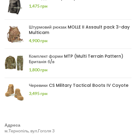
1,475
грн
Штурмовий рюкзак MOLLE II Assault pack 3-day
Multicam
4,900
грн
Комплект форми MTP (Multi Terrain Pattern)
Британія б/в
1,800
грн
Черевики CS Military Tactical Boots IV Coyote
3,495
грн
Адреса
м.Тернопіль, вул.Гоголя 3