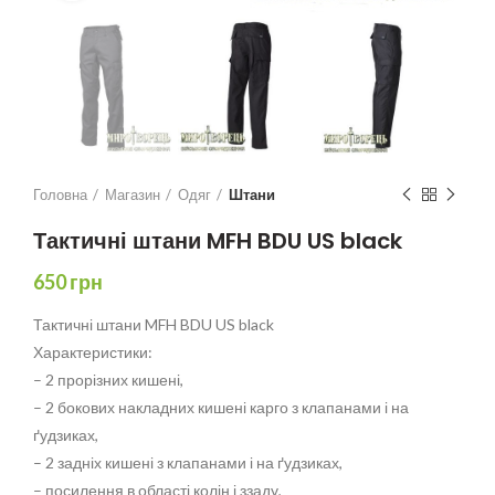
Головна
Магазин
Одяг
Штани
Тактичні штани MFH BDU US black
650
грн
Тактичні штани MFH BDU US black
Характеристики:
– 2 прорізних кишені,
– 2 бокових накладних кишені карго з клапанами і на
ґудзиках,
– 2 задніх кишені з клапанами і на ґудзиках,
– посилення в області колін і ззаду,