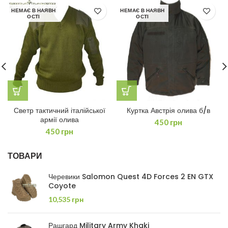
НЕМАЄ В НАЯВН
НЕМАЄ В НАЯВН
ОСТІ
ОСТІ
Светр тактичний італійської
Куртка Австрія олива б/в
армії олива
450
грн
450
грн
ТОВАРИ
Черевики Salomon Quest 4D Forces 2 EN GTX
Coyote
10,535
грн
Рашгард Military Army Khaki