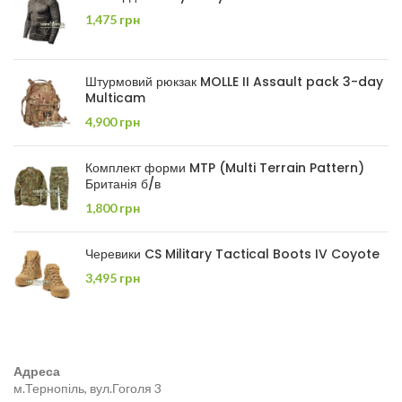
1,475
грн
Штурмовий рюкзак MOLLE II Assault pack 3-day
Multicam
4,900
грн
Комплект форми MTP (Multi Terrain Pattern)
Британія б/в
1,800
грн
Черевики CS Military Tactical Boots IV Coyote
3,495
грн
Адреса
м.Тернопіль, вул.Гоголя 3