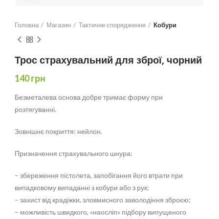
Головна
Магазин
Тактичне спорядження
Кобури
Трос страхувальний для зброї, чорний
140
грн
Безметалева основа добре тримає форму при
розтягуванні.
Зовнішнє покриття: нейлон.
Призначення страхувального шнура:
– збереження пістолета, запобігання його втрати при
випадковому випаданні з кобури або з рук;
– захист від крадіжки, зловмисного заволодіння зброєю;
– можливість швидкого, «наосліп» підбору випущеного