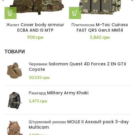
Жилет Cover body armour
Плитоноска M-Tac Cuirass
ECBA AND IS MTP
FAST QRS Gen.II MM14
900
грн
5,865
грн
ТОВАРИ
Черевики Salomon Quest 4D Forces 2 EN GTX
Coyote
10,535
грн
Рашгард Military Army Khaki
1,475
грн
Штурмовий рюкзак MOLLE II Assault pack 3-day
Multicam