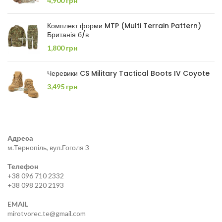
4,900
грн
Комплект форми MTP (Multi Terrain Pattern)
Британія б/в
1,800
грн
Черевики CS Military Tactical Boots IV Coyote
3,495
грн
Адреса
м.Тернопіль, вул.Гоголя 3
Телефон
+38 096 710 2332
+38 098 220 2193
EMAIL
mirotvorec.te@gmail.com