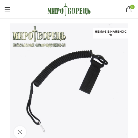
0
НЕМАЄ В НАЯВНОС
ТІ
Click to enlarge