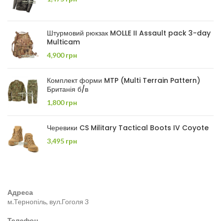
Штурмовий рюкзак MOLLE II Assault pack 3-day
Multicam
4,900
грн
Комплект форми MTP (Multi Terrain Pattern)
Британія б/в
1,800
грн
Черевики CS Military Tactical Boots IV Coyote
3,495
грн
Адреса
м.Тернопіль, вул.Гоголя 3
Телефон