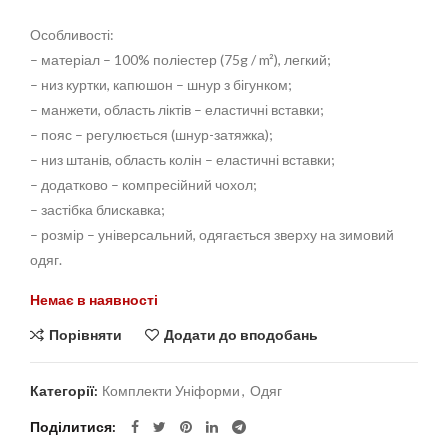
Особливості:
– матеріал – 100% поліестер (75g / m²), легкий;
– низ куртки, капюшон – шнур з бігунком;
– манжети, область ліктів – еластичні вставки;
– пояс – регулюється (шнур-затяжка);
– низ штанів, область колін – еластичні вставки;
– додатково – компресійний чохол;
– застібка блискавка;
– розмір – універсальний, одягається зверху на зимовий
одяг.
Немає в наявності
Порівняти
Додати до вподобань
Категорії:
Комплекти Уніформи
,
Одяг
Поділитися