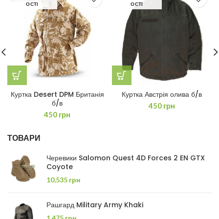
ОСТІ
ОСТІ
Куртка Desert DPM Британія
Куртка Австрія олива б/в
б/в
450
грн
450
грн
ТОВАРИ
Черевики Salomon Quest 4D Forces 2 EN GTX
Coyote
10,535
грн
Рашгард Military Army Khaki
1,475
грн