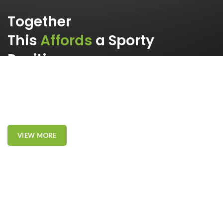
Together
This
Affords
a Sporty
Position.
Nor again is there anyone who loves or pursues or desires to
obtain pain of itself, because it is pain, but because occasionally
circumstances toil.
VIEW MORE