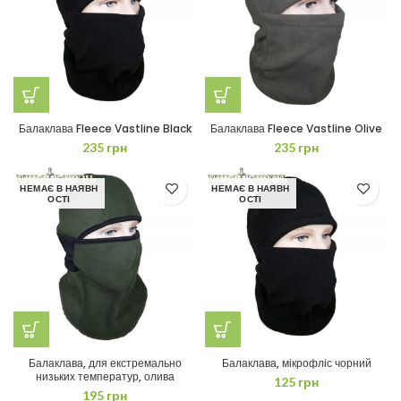
Балаклава Fleece Vastline Black
Балаклава Fleece Vastline Olive
235
грн
235
грн
НЕМАЄ В НАЯВН
НЕМАЄ В НАЯВН
ОСТІ
ОСТІ
Балаклава, для екстремально
Балаклава, мікрофліс чорний
низьких температур, олива
125
грн
195
грн