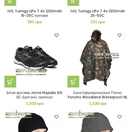
АКБ Turnigy LiPo 7.4v 1200mAh
АКБ Turnigy LiPo 7.4v 1300mAh
15-25C нунчаки
25-50C
385
грн
535
грн
Бігові кросівки Joma Hispalis XIX
Багатофункціональне Пончо
ВС Британії, оригінал
Poncho Woodland Waterproof NL
1,100
грн
1,100
грн