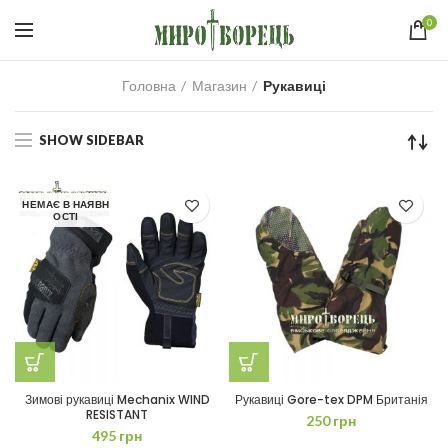
0
Головна
Магазин
Рукавиці
SHOW SIDEBAR
НЕМАЄ В НАЯВН
ОСТІ
Зимові рукавиці Mechanix WIND
Рукавиці Gore-tex DPM Британія
RESISTANT
250
грн
495
грн