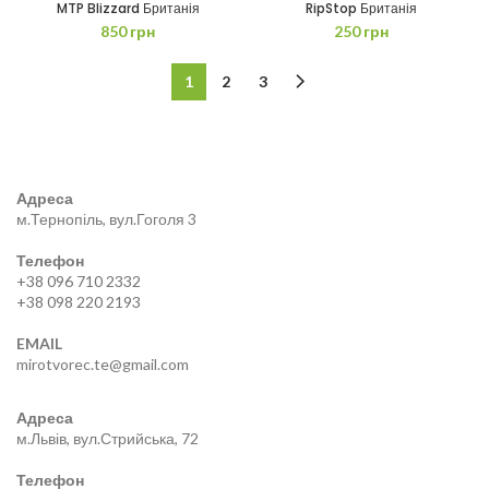
MTP Blizzard Британія
RipStop Британія
850
грн
250
грн
1
2
3
Адреса
м.Тернопіль, вул.Гоголя 3
Телефон
+38 096 710 2332
+38 098 220 2193
EMAIL
mirotvorec.te@gmail.com
Адреса
м.Львів, вул.Стрийська, 72
Телефон