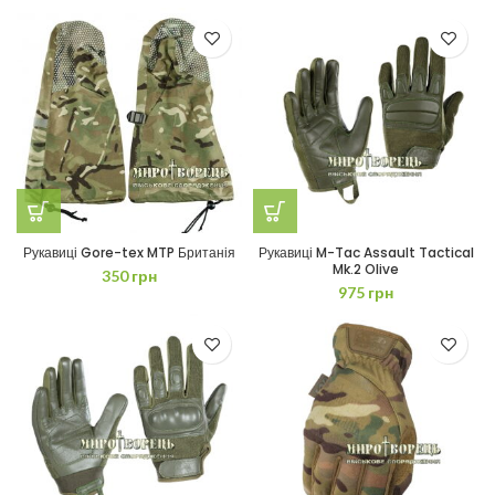
Рукавиці Gore-tex MTP Британія
Рукавиці M-Tac Assault Tactical
Mk.2 Olive
350
грн
975
грн