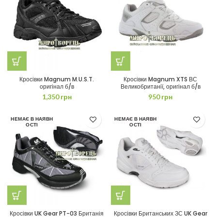
Кросівки Magnum M.U.S.T.
Кросівки Magnum XTS ВС
оригінал б/в
Великобританії, оригінал б/в
1,350
грн
950
грн
НЕМАЄ В НАЯВН
НЕМАЄ В НАЯВН
ОСТІ
ОСТІ
Кросівки UK Gear PT-03 Британія
Кросівки Британських ЗС UK Gear