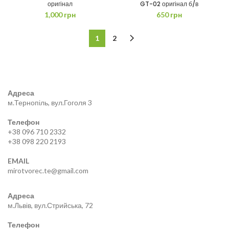
оригінал
GT-02 оригінал б/в
1,000
грн
650
грн
1
2
Адреса
м.Тернопіль, вул.Гоголя 3
Телефон
+38 096 710 2332
+38 098 220 2193
EMAIL
mirotvorec.te@gmail.com
Адреса
м.Львів, вул.Стрийська, 72
Телефон