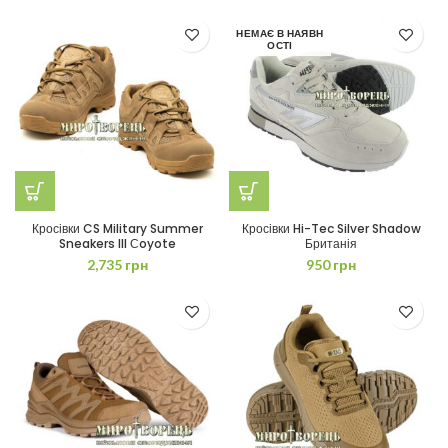
НЕМАЄ В НАЯВН
ОСТІ
Кросівки CS Military Summer
Кросівки Hi-Tec Silver Shadow
Sneakers III Сoyote
Британія
2,735
грн
950
грн