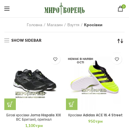
0
Головна
Магазин
Взуття
Кросівки
SHOW SIDEBAR
НЕМАЄ В НАЯВН
ОСТІ
Бігові кросівки Joma Hispalis XIX
Кросівки Adidas ACE 16.4 Street
ВС Британії, оригінал
950
грн
1,100
грн