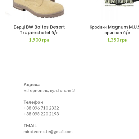
Берці BW Baltes Desert
Кросівки Magnum M.U.S
ДОДАТИ В КОШИК
ДОДАТИ В КОШИК
Tropenstiefel б/в
оригінал б/в
1,900
грн
1,350
грн
Адреса
м.Тернопіль, вул.Гоголя 3
Телефон
+38 096 710 2332
+38 098 220 2193
EMAIL
mirotvorec.te@gmail.com