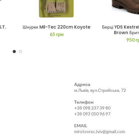
.T.
Шнурки Mil-Tec 220cm Koyote
Берці YDS Kestre
ЧИТАТИ ДАЛІ
ДОДАТИ В
Brown Брит
65
грн
950
г
Адреса
м.Львів, вул.Стрийська, 72
Телефон
+38 098 237 39 80
+38 093 050 96 97
EMAIL
mirotvorec.lviv@gmail.com