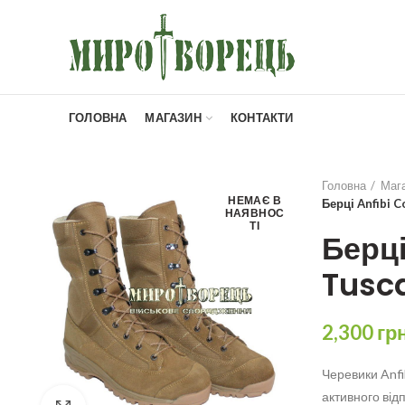
ГОЛОВНА
МАГАЗИН
КОНТАКТИ
Головна
Маг
НЕМАЄ В
Берці Anfibi 
НАЯВНОС
ТІ
Берці
Tusca
2,300
гр
Черевики Anfi
активного від