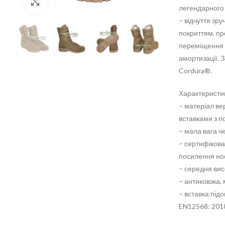
Click to enlarge
легендарного 
– відчуття зр
покриттям, пр
переміщення п
амортизації. 
Cordura®.
Характеристи
– матеріал ве
вставками з п
– мала вага ч
– сертифікова
посилення но
– середня вис
– антиковзка,
– вставка під
EN12568: 201