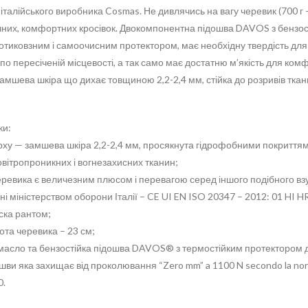
італійського виробника Cosmas. Не дивлячись на вагу черевик (700 г 
учних, комфортних кросівок. Двокомпонентна підошва DAVOS з бензо
отиковзним і самоочисним протектором, має необхідну твердість для
о пересіченій місцевості, а так само має достатню м’якість для ком
Замшева шкіра що дихає товщиною 2,2-2,4 мм, стійка до розривів тка
ки:
рху — замшева шкіра 2,2-2,4 мм, просякнута гідрофобними покриттям
овітропроникних і вогнезахисних тканин;
еревика є величезним плюсом і перевагою серед іншого подібного взу
ні міністерством оборони Італії – CE UI EN ISO 20347 – 2012: 01 HI 
ска рантом;
ота черевика – 23 см;
 масло та бензостійка підошва DAVOS® з термостійким протектором д
ошви яка захищає від проколювання “Zero mm” a 1100 N secondo la no
0.