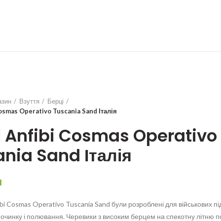
азин
Взуття
Берці
Cosmas Operativo Tuscania Sand Італія
 Anfibi Cosmas Operativo
nia Sand Італія
н
bi Cosmas Operativo Tuscania Sand були розроблені для військових під
починку і полювання. Черевики з високим берцем на спекотну літню по