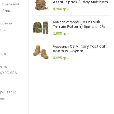
Assault pack 3-day Multicam
– 1 черевик)
4,900
грн
стійким
Комплект форми MTP (Multi
форту та
Terrain Pattern) Британія б/в
нина
1,800
грн
Черевики CS Military Tactical
Boots IV Coyote
и, з
3,495
грн
ття;
HRO FO SRA
о 300 ° C;
rma