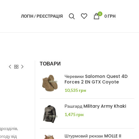
0
ЛОГІН / РЕЄСТРАЦІЯ
0
ГРН
ТОВАРИ
Черевики Salomon Quest 4D
Forces 2 EN GTX Coyote
10,535
грн
Рашгард Military Army Khaki
1,475
грн
розділів,
Штурмовий рюкзак MOLLE II
году від