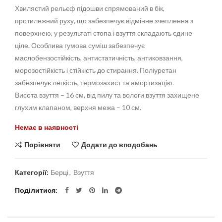
Хвилястий рельєф підошви спрямований в бік,
протилежний руху, що забезпечує відмінне зчеплення з
поверхнею, у результаті стопа і взуття складають єдине
ціле. Особлива гумова суміш забезпечує
маслобензостійкість, антистатичність, антиковзання,
морозостійкість і стійкість до стирання. Поліуретан
забезпечує легкість, термозахист та амортизацію.
Висота взуття – 16 см, від пилу та вологи взуття захищене
глухим клапаном, верхня межа – 10 см.
Немає в наявності
Порівняти
Додати до вподобань
Категорії:
Берці
,
Взуття
Поділитися