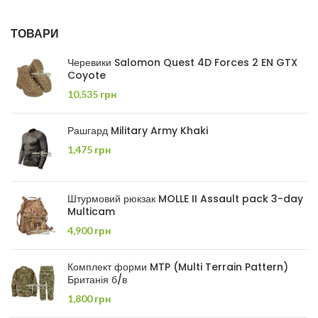
ТОВАРИ
Черевики Salomon Quest 4D Forces 2 EN GTX
Coyote
10,535
грн
Рашгард Military Army Khaki
1,475
грн
Штурмовий рюкзак MOLLE II Assault pack 3-day
Multicam
4,900
грн
Комплект форми MTP (Multi Terrain Pattern)
Британія б/в
1,800
грн