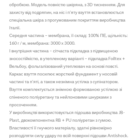
обробкою. Модель повністю шкіряна, з 3D тисненням. Для
захисту від подряпин, на ніс і п’яту взуття встановлюється
спеціальна шкіра з прогумованим покриттям виробництва
Італії.
Середня частина – мембрана, її склад: 100% ПЕ, щільність:
160 г / м, мембрана: 3000 х 3000.
І внутрішня частина – сітчаста підкладка з підвищеною
зносостійкістю, в утепленому варіанті – підкладка Foiltex +
Вельбоу, фольгалізований утеплювач на основі повсті.
Каркас взуття посилює жорсткий фундамент у носовій
частині та п’яті, а також незнімна устілка з супінатором.
Взуття комплектується знімною формованою устілкою зі
спіненого поліуретану та нейлоновими шнурками з
просоченням.
У виробництві використовується підошва виробництва JB-
Plast, двокомпонентна RB + PU поліуретан з гумою.
Властивості її гнучкого матеріалу, здатні рівномірно
розподіляти силу удару по всій поверхні підошви Antishock.