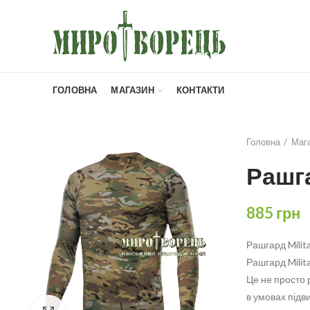
ГОЛОВНА
МАГАЗИН
КОНТАКТИ
Головна
Маг
Рашг
885
грн
Рашгард Milit
Рашгард Milita
Це не просто 
в умовах підв