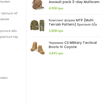
ольових
Assault pack 3-day Multicam
4,900
грн
 треться об
повним
Комплект форми MTP (Multi
Terrain Pattern) Британія б/в
енується або
1,800
грн
ирається під
Черевики CS Military Tactical
Boots IV Coyote
3,495
грн
мовах.