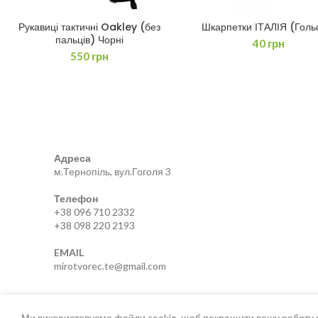
Рукавиці тактичні Oakley (без
Шкарпетки ІТАЛІЯ (Гол
ЧИТАТИ ДАЛІ
ЧИТАТИ ДАЛІ
пальців) Чорні
40
грн
550
грн
Адреса
м.Тернопіль, вул.Гоголя 3
Телефон
+38 096 710 2332
+38 098 220 2193
EMAIL
mirotvorec.te@gmail.com
Ми використовуємо файли cookie, щоб покращити вашу роботу н