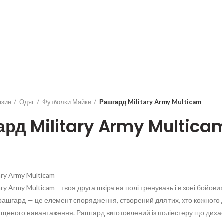
азин
Одяг
Футболки Майки
Рашгард Military Army Multicam
ард Military Army Multica
ary Army Multicam
ry Army Multicam – твоя друга шкіра на полі тренувань і в зоні бойови
рашгард — це елемент спорядження, створений для тих, хто кожного
ищеного навантаження. Рашгард виготовлений із поліестеру що дихає