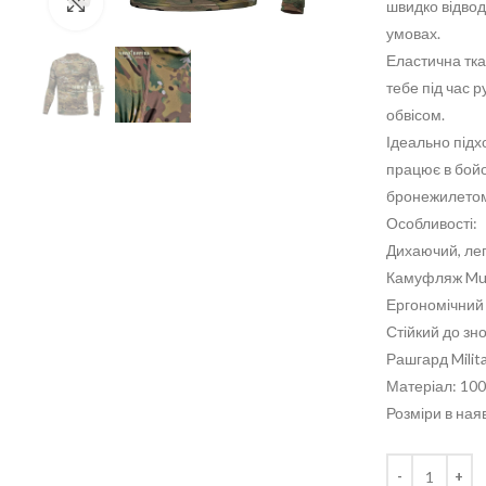
Click to enlarge
швидко відвод
умовах.
Еластична тка
тебе під час 
обвісом.
Ідеально підхо
працює в бойо
бронежилетом
Особливості:
Дихаючий, лег
Камуфляж Mult
Ергономічний к
Стійкий до зн
Рашгард Milit
Матеріал: 10
Розміри в ная
Кількість