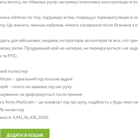
ить вологу, не обмежує рухів і витримує інтенсивну експлуатацію в п
нина облягає по тілу, підтримує м’язи, покращує терморегуляцію й не
руху. Це значить: менше набряків, ніякого натирання після біганини з 
дить для військових, медиків, інструкторів, волонтерів та всіх, хто тр
вому ритмі. Продуманий крій не натирає, не перекручується і не зад
 та РПС.
кий поліестер
icam – ідеальний під польові задачі
рій – нічого не заважає під час руху
ошування, не деформується після прання
ary Army Multicam— це комфорт під час руху, надійність у будь-яких у
0% поліестер
вності: S,M,L,XL,XXL,XXXL
Alternative:
ДОДАТИ В КОШИК