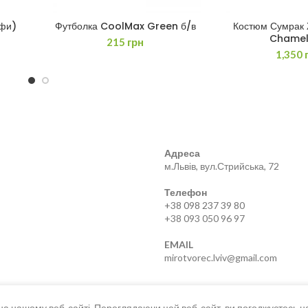
ьфи)
Футболка CoolMax Green б/в
Костюм Сумрак 
ДОДАТИ В КОШИК
ЧИТАТИ 
Chame
215
грн
1,350
Адреса
м.Львів, вул.Стрийська, 72
Телефон
+38 098 237 39 80
+38 093 050 96 97
EMAIL
mirotvorec.lviv@gmail.com
а нашому веб-сайті. Переглядаючи цей веб-сайт, ви погоджуєтесь н