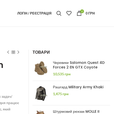
0
ЛОГІН / РЕЄСТРАЦІЯ
0
ГРН
ТОВАРИ
m
Черевики Salomon Quest 4D
Forces 2 EN GTX Coyote
10,535
грн
Рашгард Military Army Khaki
1,475
грн
х задач/
 дня працює
, який
Штурмовий рюкзак MOLLE II