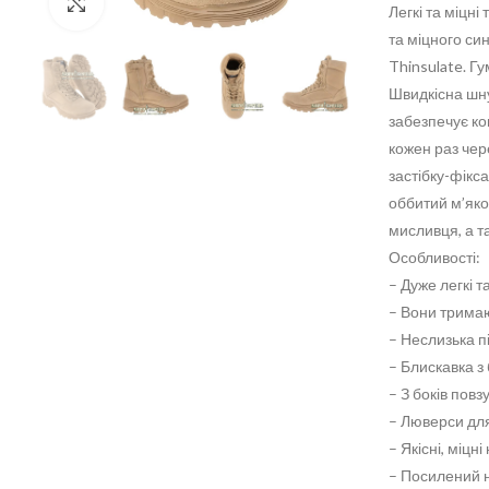
Click to enlarge
Легкі та міцні
та міцного си
Thinsulate. Г
Швидкісна шну
забезпечує ко
кожен раз чер
застібку-фікс
оббитий м’яко
мисливця, а т
Особливості:
– Дуже легкі т
– Вони трима
– Неслизька пі
– Блискавка з
– З боків повз
– Люверси для
– Якісні, міцн
– Посилений н