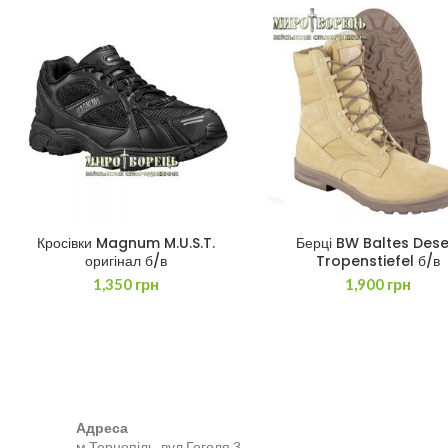
Кросівки Magnum M.U.S.T.
Берці BW Baltes Dese
ДОДАТИ В КОШИК
ДОДАТИ В КОШИК
оригінал б/в
Tropenstiefel б/в
1,350
грн
1,900
грн
Адреса
м.Тернопіль, вул.Гоголя 3