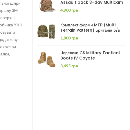
Assault pack 3-day Multicam
альної шкіри
4,900
грн
еріалу 3M
оверхні.
Комплект форми MTP (Multi
иробника YKK
Terrain Pattern) Британія б/в
ровувати
1,800
грн
 додаткову
рх халяви
Черевики CS Military Tactical
алки,
Boots IV Coyote
3,495
грн