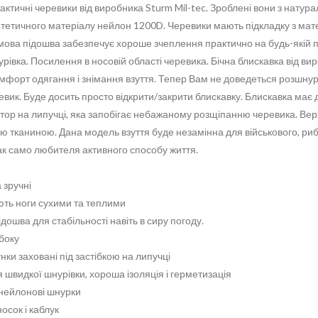
 тактичні черевики від виробника Sturm Mil-tec. Зроблені вони з натур
нтетичного матеріалу нейлон 1200D. Черевики мають підкладку з мат
умова підошва забезпечує хороше зчеплення практично на будь-якій п
рівка. Посилення в носовій області черевика. Бічна блискавка від в
мфорт одягання і знімання взуття. Тепер Вам не доведеться розшну
евик. Буде досить просто відкрити/закрити блискавку. Блискавка має
атор на липучці, яка запобігає небажаному розщіпанню черевика. Ве
ю тканиною. Дана модель взуття буде незамінна для військового, риб
ак само любителя активного способу життя.
а зручні
ють ноги сухими та теплими
дошва для стабільності навіть в сиру погоду.
 боку
унки заховані під застібкою на липучці
 швидкої шнурівки, хороша ізоляція і герметизація
і нейлонові шнурки
осок і каблук