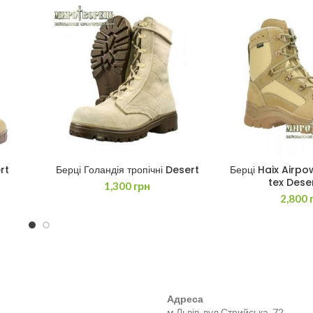
rt
Берці Голандія тропічні Desert
Берці Haix Airp
ДОДАТИ В КОШИК
ДОДАТИ В
tex Dese
1,300
грн
2,800
Адреса
м.Львів, вул.Стрийська, 72