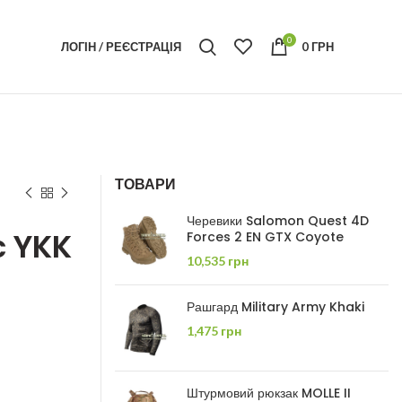
0
ЛОГІН / РЕЄСТРАЦІЯ
0
ГРН
ТОВАРИ
Черевики Salomon Quest 4D
c YKK
Forces 2 EN GTX Coyote
10,535
грн
Рашгард Military Army Khaki
1,475
грн
Штурмовий рюкзак MOLLE II