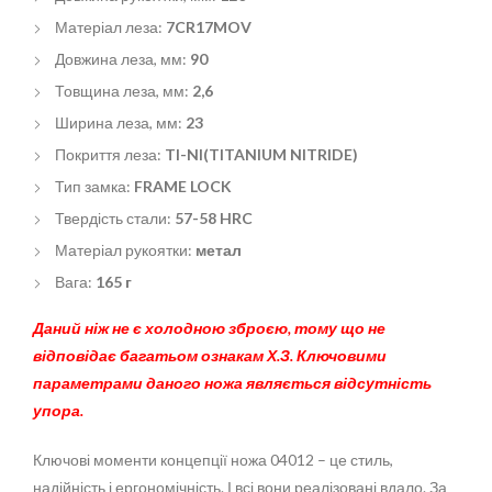
Матеріал леза:
7CR17MOV
Довжина леза, мм:
90
Товщина леза, мм:
2,6
Ширина леза, мм:
23
Покриття леза:
TI-NI(TITANIUM NITRIDE)
Тип замка:
FRAME LOCK
Твердість стали:
57-58 HRC
Матеріал рукоятки:
метал
Вага:
165 г
Даний ніж не є холодною зброєю, тому що не
відповідає багатьом ознакам Х.З. Ключовими
параметрами даного ножа являється відсутність
упора.
Ключові моменти концепції ножа 04012 – це стиль,
надійність і ергономічність. І всі вони реалізовані вдало. За