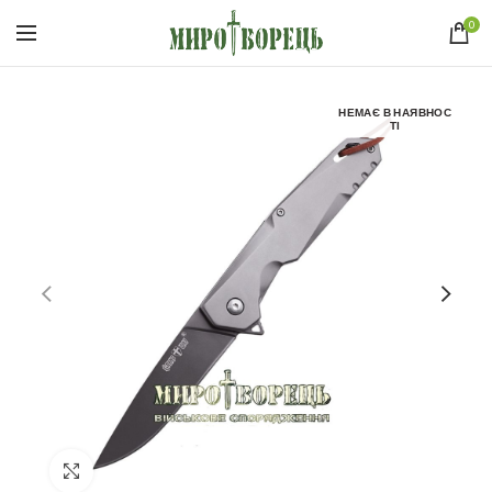
0
НЕМАЄ В НАЯВНОС
ТІ
Click to enlarge