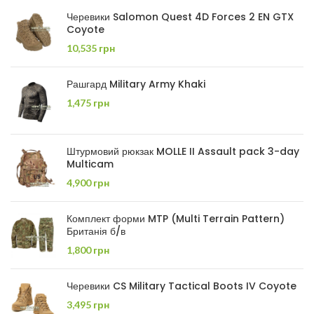
Черевики Salomon Quest 4D Forces 2 EN GTX
Coyote
10,535
грн
Рашгард Military Army Khaki
1,475
грн
Штурмовий рюкзак MOLLE II Assault pack 3-day
Multicam
4,900
грн
Комплект форми MTP (Multi Terrain Pattern)
Британія б/в
1,800
грн
Черевики CS Military Tactical Boots IV Coyote
3,495
грн