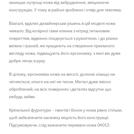
захищає нутрощі ножа від забруднення, зміцнюючи
конструкцію. У тому ж районі зроблено і отвір для темляка.
Взагалі, вдалих дизайнерськи рішень в цій моделі ножа
чимало. Від колірної гами клинка з нітрид титановим
покриттям, відмінно поєднується з рукояткою, і до різних
виїмок і граней, які працюють на створення приємного
вигляду ножа, підвищують його ергономіку, з якої він дуже
добре лягає в руку.
В цілому, ергономіка ножа на висоті, долоню нізащо не
чіпляється, нічого на неї не тисне. Метал дуже якісно
оброблений, на всіх поверхнях і деталях відсутнє що-
небудь зайве.
Кріпильної фурнітури – гвинтів і бонок у ножа рівно стільки,
щоб забезпечити належну міцність його конструкції.
Підсумовуючи, слід зазначити переваги ножа 04012: