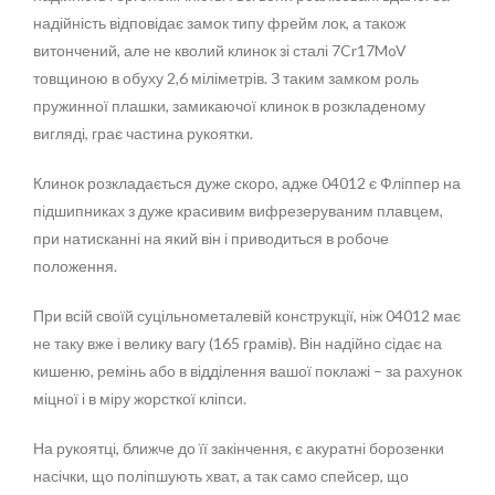
надійність відповідає замок типу фрейм лок, а також
витончений, але не кволий клинок зі сталі 7Cr17MoV
товщиною в обуху 2,6 міліметрів. З таким замком роль
пружинної плашки, замикаючої клинок в розкладеному
вигляді, грає частина рукоятки.
Клинок розкладається дуже скоро, адже 04012 є Фліппер на
підшипниках з дуже красивим вифрезеруваним плавцем,
при натисканні на який він і приводиться в робоче
положення.
При всій своїй суцільнометалевій конструкції, ніж 04012 має
не таку вже і велику вагу (165 грамів). Він надійно сідає на
кишеню, ремінь або в відділення вашої поклажі – за рахунок
міцної і в міру жорсткої кліпси.
На рукоятці, ближче до її закінчення, є акуратні борозенки
насічки, що поліпшують хват, а так само спейсер, що