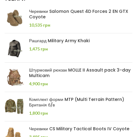
Черевики Salomon Quest 4D Forces 2 EN GTX
Coyote
10,535
грн
Рашгард Military Army Khaki
1,475
грн
Штурмовий рюкзак MOLLE II Assault pack 3-day
Multicam
4,900
грн
Комплект форми MTP (Multi Terrain Pattern)
Британія б/в
1,800
грн
Черевики CS Military Tactical Boots IV Coyote
3,495
грн