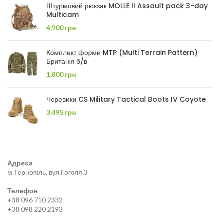
Штурмовий рюкзак MOLLE II Assault pack 3-day
Multicam
4,900
грн
Комплект форми MTP (Multi Terrain Pattern)
Британія б/в
1,800
грн
Черевики CS Military Tactical Boots IV Coyote
3,495
грн
Адреса
м.Тернопіль, вул.Гоголя 3
Телефон
+38 096 710 2332
+38 098 220 2193