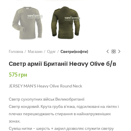
Головна
Магазин
Одяг
Светри(кофти)
Светр армії Британії Heavy Olive б/в
575
грн
JERSEY MAN’S Heavy Olive Round Neck
Светр сухопутних військ Великобританії
Светр кондовий. Крута груба в’язка, підсилювачі на ліктях і
плечах перешкоджають стирання в найнапруженіших
зонах.
Суміш нитки – шерсть + акрил дозволяє служити светру