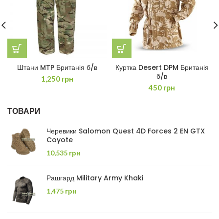
Штани MTP Британія б/в
Куртка Desert DPM Британія
б/в
1,250
грн
450
грн
ТОВАРИ
Черевики Salomon Quest 4D Forces 2 EN GTX
Coyote
10,535
грн
Рашгард Military Army Khaki
1,475
грн