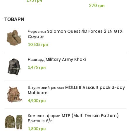
195
грн
270
грн
ТОВАРИ
Черевики Salomon Quest 4D Forces 2 EN GTX
Coyote
10,535
грн
Рашгард Military Army Khaki
1,475
грн
Штурмовий рюкзак MOLLE II Assault pack 3-day
Multicam
4,900
грн
Комплект форми MTP (Multi Terrain Pattern)
Британія б/в
1,800
грн