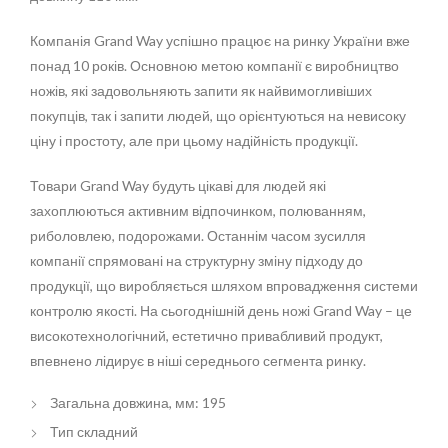
Компанія Grand Way успішно працює на ринку України вже
понад 10 років. Основною метою компанії є виробництво
ножів, які задовольняють запити як найвимогливіших
покупців, так і запити людей, що орієнтуються на невисоку
ціну і простоту, але при цьому надійність продукції.
Товари Grand Way будуть цікаві для людей які
захоплюються активним відпочинком, полюванням,
риболовлею, подорожами. Останнім часом зусилля
компанії спрямовані на структурну зміну підходу до
продукції, що виробляється шляхом впровадження системи
контролю якості. На сьогоднішній день ножі Grand Way – це
високотехнологічний, естетично привабливий продукт,
впевнено лідирує в ніші середнього сегмента ринку.
Загальна довжина, мм: 195
Тип складний