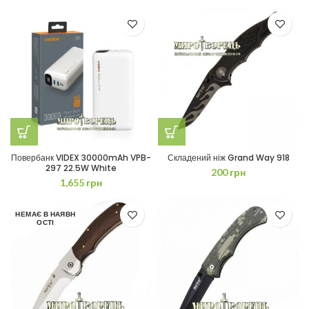
Повербанк VIDEX 30000mAh VPB-
Складений ніж Grand Way 918
297 22.5W White
200
грн
1,655
грн
НЕМАЄ В НАЯВН
ОСТІ